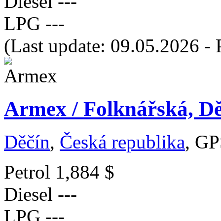
Diesel
---
LPG
---
(Last update: 09.05.2026 - 
Armex / Folknářská, Dě
Děčín
,
Česká republika
, GP
Petrol
1,884 $
Diesel
---
LPG
---