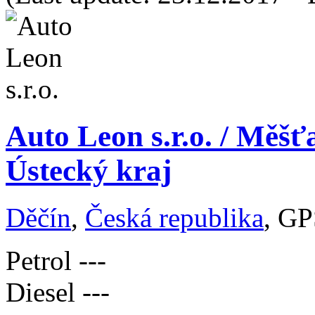
Auto Leon s.r.o. / Měšť
Ústecký kraj
Děčín
,
Česká republika
, GP
Petrol
---
Diesel
---