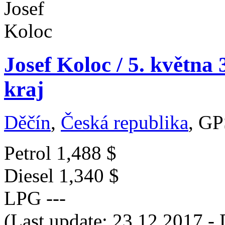
Josef Koloc / 5. května
kraj
Děčín
,
Česká republika
, GP
Petrol
1,488 $
Diesel
1,340 $
LPG
---
(Last update: 23.12.2017 - 