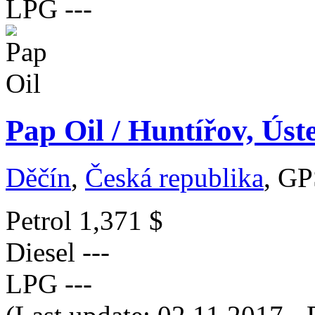
LPG
---
Pap Oil / Huntířov, Úst
Děčín
,
Česká republika
, GP
Petrol
1,371 $
Diesel
---
LPG
---