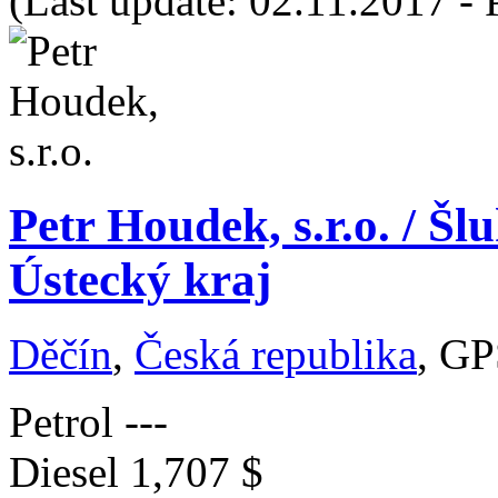
(Last update: 02.11.2017 - 
Petr Houdek, s.r.o. / Š
Ústecký kraj
Děčín
,
Česká republika
, GP
Petrol
---
Diesel
1,707 $