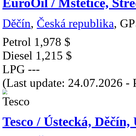
EuroOil / Mstětice, Stř
Děčín
,
Česká republika
, GP
Petrol
1,978 $
Diesel
1,215 $
LPG
---
(Last update: 24.07.2026 - 
Tesco / Ústecká, Děčín,