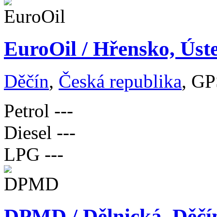
EuroOil / Hřensko, Úst
Děčín
,
Česká republika
, GP
Petrol
---
Diesel
---
LPG
---
DPMD / Dělnická, Děčín