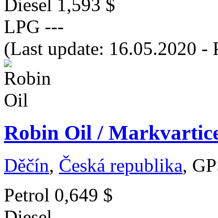
Diesel
1,593 $
LPG
---
(Last update: 16.05.2020 - 
Robin Oil / Markvartice
Děčín
,
Česká republika
, GP
Petrol
0,649 $
Diesel
---